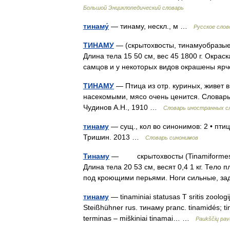
Большой Энциклопедический словарь
тинаму́
— тинаму, нескл., м …
Русское слов
ТИНАМУ
— (скрытохвосты, тинамуобразые 
Длина тела 15 50 см, вес 45 1800 г. Окрас
самцов и у некоторых видов окрашены я
ТИНАМУ
— Птица из отр. куриных, живет в
насекомыми, мясо очень ценится. Словарь
Чудинов А.Н., 1910 …
Словарь иностранных сл
тинаму
— сущ., кол во синонимов: 2 • птиц
Тришин. 2013 …
Словарь синонимов
Тинаму
— скрытохвосты (Tinamiformes), 
Длина тела 20 53 см, весят 0,4 1 кг. Тело 
под кроющими перьями. Ноги сильные, 
тинаму
— tinaminiai statusas T sritis zoologi
Steißhühner rus. тинаму pranc. tinamidés; tin
terminas – miškiniai tinamai… …
Paukščių pav