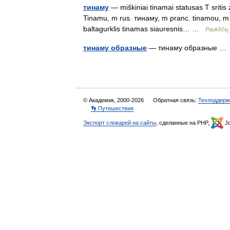
тинаму
— miškiniai tinamai statusas T sritis 
Tinamu, m rus. тинаму, m pranc. tinamou, m ry
baltagurklis tinamas siauresnis… …
Paukščių
тинаму образные
— тинаму образные 
© Академик, 2000-2026
Обратная связь:
Техподдерж
👣 Путешествия
Экспорт словарей на сайты
, сделанные на PHP,
Jo