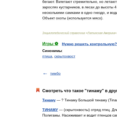
бегают
.
Взлетают
стремительно
,
но
летают
зарослях
кустарников
,
в
лесах
до
высоты
4
несколькими
самками
в
одно
гнездо
,
и
вод
Объект
охоты
(
используется
мясо
).
Энциклопедический
справочник
«
Латинская
Америка
»
Игры ⚽
Нужно решить контрольную?
Синонимы
:
птица
,
скрытохвост
тимбо
Смотреть что такое "тинаму" в дру
Тинаму
— ? Тинаму Большой тинаму (Tin
ТИНАМУ
— (скрытохвосты) отряд птиц. Дли
Полигамы. Насиживает и водит птенцов с