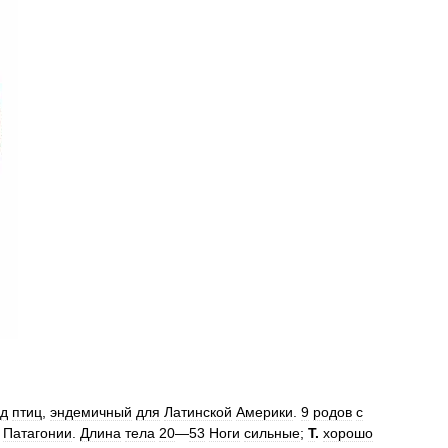
яд
птиц
,
эндемичный
для
Латинской
Америки
.
9
родов
с
Патагонии
.
Длина
тела
20
—
53
Ноги
сильные
;
Т
.
хорошо