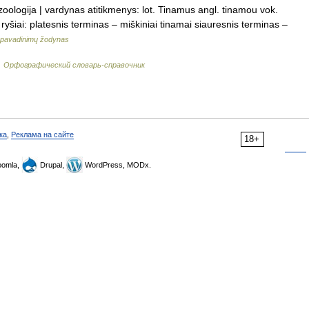
zoologija | vardynas atitikmenys: lot. Tinamus angl. tinamou vok.
šiai: platesnis terminas – miškiniai tinamai siauresnis terminas –
 pavadinimų žodynas
…
Орфографический словарь-справочник
ка
,
Реклама на сайте
18+
omla,
Drupal,
WordPress, MODx.