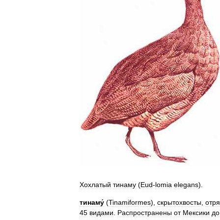
Хохлатый
тинаму
(
Eud
-
lomia
elegans
).
тинаму́
(
Tinamiformes
),
скрытохвосты
,
отр
45
видами
.
Распространены
от
Мексики
до