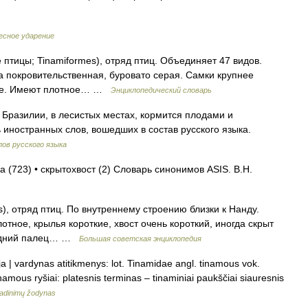
есное ударение
птицы; Tinamiformes), отряд птиц. Объединяет 47 видов.
ка покровительственная, буровато серая. Самки крупнее
рче. Имеют плотное… …
Энциклопедический словарь
 Бразилии, в лесистых местах, кормится плодами и
 иностранных слов, вошедших в состав русского языка.
ов русского языка
а (723) • скрытохвост (2) Словарь синонимов ASIS. В.Н.
отряд птиц. По внутреннему строению близки к Нанду.
плотное, крылья короткие, хвост очень короткий, иногда скрыт
задний палец… …
Большая советская энциклопедия
ja | vardynas atitikmenys: lot. Tinamidae angl. tinamous vok.
amous ryšiai: platesnis terminas – tinaminiai paukščiai siauresnis
adinimų žodynas