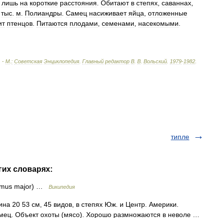
лишь
на
короткие
расстояния
.
Обитают
в
степях
,
саваннах
,
тыс
.
м
.
Полиандры
.
Самец
насиживает
яйца
,
отложенные
ит
птенцов
.
Питаются
плодами
,
семенами
,
насекомыми
.
. -
М
.
:
Советская
Энциклопедия
.
Главный
редактор
В
.
В
.
Вольский
.
1979
-
1982
.
типле
гих словарях:
amus major) …
Википедия
на 20 53 см, 45 видов, в степях Юж. и Центр. Америки.
амец. Объект охоты (мясо). Хорошо размножаются в неволе …